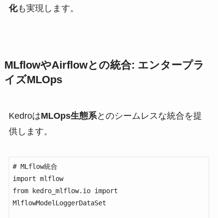
化
も実現します。
MLflowやAirflowとの統合: エンタープラ
イズMLOps
Kedroは
MLOps生態系
とのシームレスな統合を提
供します。
# MLflow統合

import mlflow

from kedro_mlflow.io import 
MlflowModelLoggerDataSet
