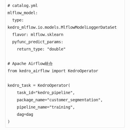
# catalog.yml

mlflow_model:

  type: 
kedro_mlflow.io.models.MlflowModelLoggerDataSet

  flavor: mlflow.sklearn

  pyfunc_predict_params:

    return_type: "double"

# Apache Airflow統合

from kedro_airflow import KedroOperator

kedro_task = KedroOperator(

    task_id="kedro_pipeline",

    package_name="customer_segmentation",

    pipeline_name="training",

    dag=dag

)