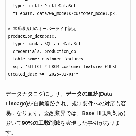
  type: pickle.PickleDataSet

  filepath: data/06_models/customer_model.pkl

# 本番環境用のオーバーライド設定

production_database:

  type: pandas.SQLTableDataSet

  credentials: production_db

  table_name: customer_features

  sql: "SELECT * FROM customer_features WHERE 
created_date >= '2025-01-01'"
データカタログにより、
データの血統(Data
Lineage)
が自動追跡され、規制要件への対応も容
易になります。金融業界では、Basel III規制対応に
おいて
90%の工数削減
を実現した事例がありま
す。