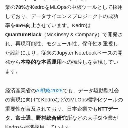
業の
78%
がKedroをMLOpsの中核ツールとして採用
しており、データサイエンスプロジェクトの成功
率を
65%向上
させています。Kedroは
QuantumBlack
（McKinsey & Company）で開発さ
れ、再現可能性、モジュール性、保守性を重視し
た設計により、従来のJupyter Notebookベースの開
発から
本格的な本番運用
への橋渡しを実現してい
ます。
経済産業省の
AI戦略2025
でも、データ駆動型社会
の実現に向けてKedroなどのMLOps標準化ツールの
重要性が言及されており、日本企業でも
NTTデー
タ、富士通、野村総合研究所
などの大手SI企業が
Kedroを標準採用しています。