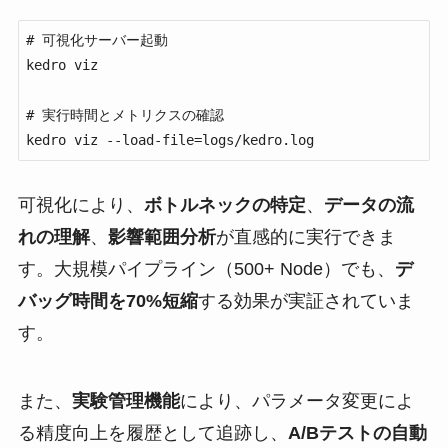
# 可視化サーバー起動

kedro viz

# 実行時間とメトリクスの確認

kedro viz --load-file=logs/kedro.log
可視化により、
ボトルネックの特定
、
データの流
れの理解
、
影響範囲分析
が直感的に実行できま
す。大規模パイプライン（500+ Node）でも、
デ
バッグ時間を70%短縮
する効果が実証されていま
す。
また、
実験管理機能
により、パラメータ変更によ
る精度向上を履歴として追跡し、
A/Bテストの自動