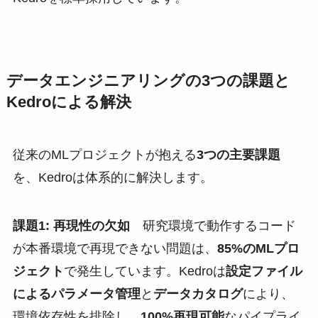
データエンジニアリングの3つの課題と
Kedroによる解決
従来のMLプロジェクトが抱える
3つの主要課題
を、Kedroは体系的に解決します。
課題1: 再現性の欠如
研究環境で動作するコード
が本番環境で再現できない問題は、
85%のMLプロ
ジェクト
で発生しています。Kedroは
設定ファイル
によるパラメータ管理
と
データカタログ
により、
環境依存性を排除し、
100%再現可能
なパイプライ