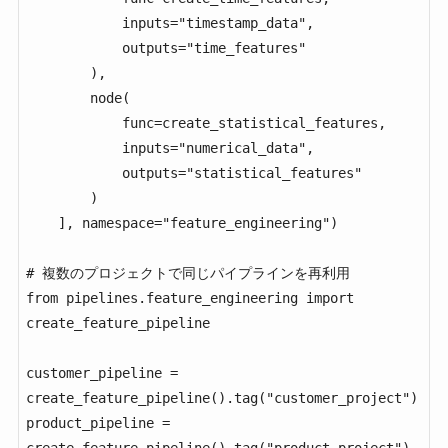
            inputs="timestamp_data",

            outputs="time_features"

        ),

        node(

            func=create_statistical_features,

            inputs="numerical_data", 

            outputs="statistical_features"

        )

    ], namespace="feature_engineering")

# 複数のプロジェクトで同じパイプラインを再利用

from pipelines.feature_engineering import 
create_feature_pipeline

customer_pipeline = 
create_feature_pipeline().tag("customer_project")

product_pipeline = 