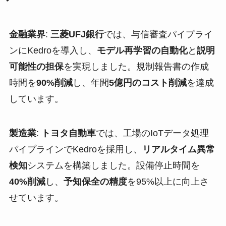
金融業界
:
三菱UFJ銀行
では、与信審査パイプライ
ンにKedroを導入し、
モデル再学習の自動化
と
説明
可能性の担保
を実現しました。規制報告書の作成
時間を
90%削減
し、年間
5億円のコスト削減
を達成
しています。
製造業
:
トヨタ自動車
では、工場のIoTデータ処理
パイプラインでKedroを採用し、
リアルタイム異常
検知
システムを構築しました。設備停止時間を
40%削減
し、
予知保全の精度
を95%以上に向上さ
せています。