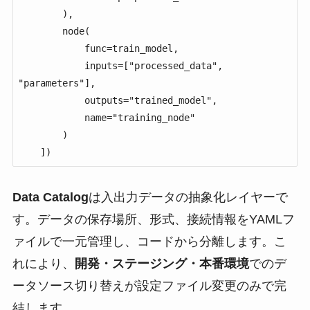
        ),

        node(

            func=train_model,

            inputs=["processed_data", 
"parameters"],

            outputs="trained_model",

            name="training_node"

        )

    ])
Data Catalog
は入出力データの抽象化レイヤーで
す。データの保存場所、形式、接続情報をYAMLフ
ァイルで一元管理し、コードから分離します。こ
れにより、
開発・ステージング・本番環境
でのデ
ータソース切り替えが設定ファイル変更のみで完
結します。