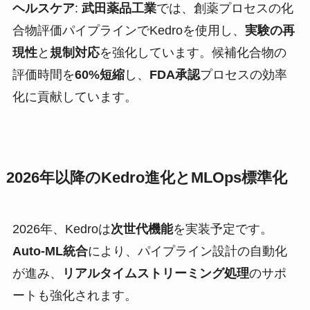
ヘルスケア
:
武田薬品工業
では、創薬プロセスの化
合物評価パイプラインでKedroを使用し、
実験の再
現性
と
規制対応
を強化しています。候補化合物の
評価時間を
60%短縮
し、
FDA承認
プロセスの効率
化に貢献しています。
2026年以降のKedro進化とMLOps標準化
2026年、Kedroは
次世代機能
を実装予定です。
Auto-ML統合
により、パイプライン設計の自動化
が進み、
リアルタイムストリーミング処理
のサポ
ートも強化されます。