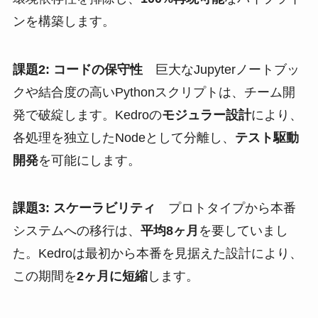
ンを構築します。
課題2: コードの保守性
巨大なJupyterノートブッ
クや結合度の高いPythonスクリプトは、チーム開
発で破綻します。Kedroの
モジュラー設計
により、
各処理を独立したNodeとして分離し、
テスト駆動
開発
を可能にします。
課題3: スケーラビリティ
プロトタイプから本番
システムへの移行は、
平均8ヶ月
を要していまし
た。Kedroは最初から本番を見据えた設計により、
この期間を
2ヶ月に短縮
します。