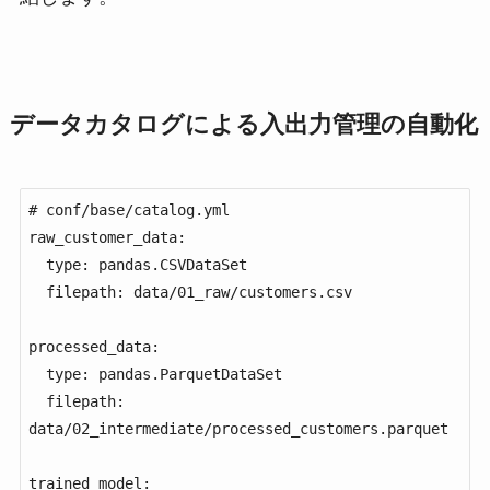
データカタログによる入出力管理の自動化
# conf/base/catalog.yml

raw_customer_data:

  type: pandas.CSVDataSet

  filepath: data/01_raw/customers.csv

processed_data:

  type: pandas.ParquetDataSet

  filepath: 
data/02_intermediate/processed_customers.parquet

trained_model:
