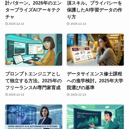
計パターン。2026年のエン
須スキル。プライバシーを
タープライズAIアーキテク
保護したAI学習データの作
チャ
り方
2025-12-13
2025-12-13
プロンプトエンジニアとし
データサイエンス修士課程
て独立する方法。2025年の
への進学検討。2025年大学
フリーランスAI専門家育成
院選びの基準
2025-12-13
2025-12-13