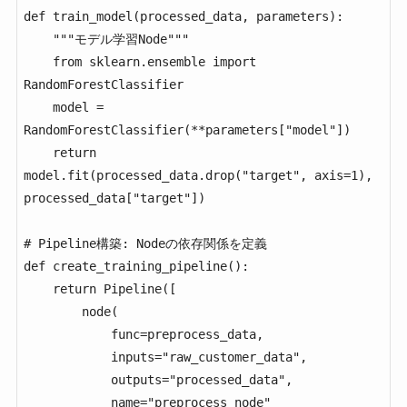
def train_model(processed_data, parameters):

    """モデル学習Node"""

    from sklearn.ensemble import 
RandomForestClassifier

    model = 
RandomForestClassifier(**parameters["model"])

    return 
model.fit(processed_data.drop("target", axis=1), 
processed_data["target"])

# Pipeline構築: Nodeの依存関係を定義

def create_training_pipeline():

    return Pipeline([

        node(

            func=preprocess_data,

            inputs="raw_customer_data",

            outputs="processed_data",

            name="preprocess_node"
