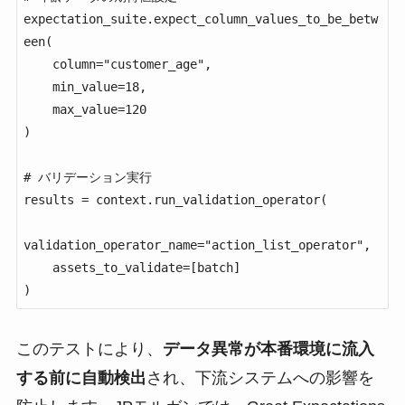
expectation_suite.expect_column_values_to_be_betw
een(

    column="customer_age",

    min_value=18,

    max_value=120

)

# バリデーション実行

results = context.run_validation_operator(

validation_operator_name="action_list_operator",

    assets_to_validate=[batch]

)
このテストにより、
データ異常が本番環境に流入
する前に自動検出
され、下流システムへの影響を