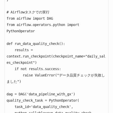
# Airflowタスクでの実行

from airflow import DAG

from airflow.operators.python import 
PythonOperator

def run_data_quality_check():

    results = 
context.run_checkpoint(checkpoint_name="daily_sal
es_checkpoint")

    if not results.success:

        raise ValueError("データ品質チェックが失敗し
ました")

dag = DAG('data_pipeline_with_gx')

quality_check_task = PythonOperator(

    task_id='data_quality_check',

    python_callable=run_data_quality_check
