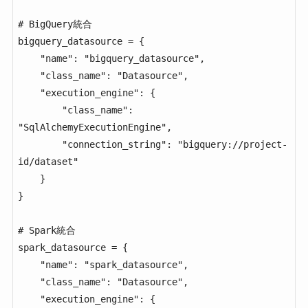
# BigQuery統合

bigquery_datasource = {

    "name": "bigquery_datasource",

    "class_name": "Datasource",

    "execution_engine": {

        "class_name": 
"SqlAlchemyExecutionEngine",

        "connection_string": "bigquery://project-
id/dataset"

    }

}

# Spark統合

spark_datasource = {

    "name": "spark_datasource",

    "class_name": "Datasource",

    "execution_engine": {
