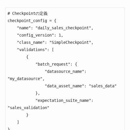
# Checkpointの定義

checkpoint_config = {

    "name": "daily_sales_checkpoint",

    "config_version": 1,

    "class_name": "SimpleCheckpoint",

    "validations": [

        {

            "batch_request": {

                "datasource_name": 
"my_datasource",

                "data_asset_name": "sales_data"

            },

            "expectation_suite_name": 
"sales_validation"

        }

    ]

}
