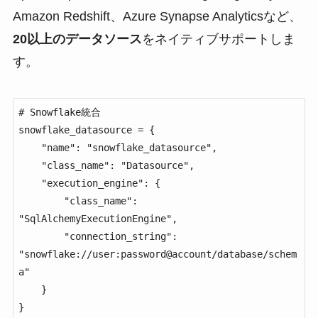
Amazon Redshift、Azure Synapse Analyticsなど、
20以上のデータソース
をネイティブサポートしま
す。
# Snowflake統合

snowflake_datasource = {

    "name": "snowflake_datasource",

    "class_name": "Datasource",

    "execution_engine": {

        "class_name": 
"SqlAlchemyExecutionEngine",

        "connection_string": 
"snowflake://user:password@account/database/schem
a"

    }

}
