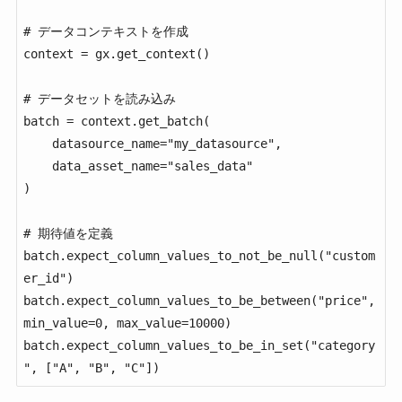
# データコンテキストを作成

context = gx.get_context()

# データセットを読み込み

batch = context.get_batch(

    datasource_name="my_datasource",

    data_asset_name="sales_data"

)

# 期待値を定義

batch.expect_column_values_to_not_be_null("custom
er_id")

batch.expect_column_values_to_be_between("price", 
min_value=0, max_value=10000)

batch.expect_column_values_to_be_in_set("category
", ["A", "B", "C"])