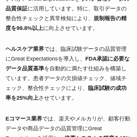
品質保証
に活用しています。特に、取引データの
整合性チェックと異常検知により、
規制報告の精
度を99.8%以上
に向上させています。
ヘルスケア業界
では、臨床試験データの品質管理
にGreat Expectationsを導入し、
FDA承認に必要な
データ品質基準
を自動的に満たす仕組みを構築し
ています。患者データの欠損値チェック、値域チ
ェック、整合性チェックにより、
臨床試験の成功
率を25%向上
させています。
Eコマース業界
では、楽天やメルカリが、顧客行動
データや商品データの品質管理にGreat