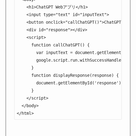
    <h1>ChatGPT Webアプリ</h1>

    <input type="text" id="inputText">

    <button onclick="callChatGPT()">ChatGPTに質問
    <div id="response"></div>

    <script>

      function callChatGPT() {

        var inputText = document.getElementById('
        google.script.run.withSuccessHandler(disp
      }

      function displayResponse(response) {

        document.getElementById('response').inner
      }

    </script>

  </body>

</html>