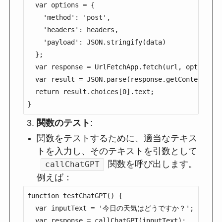
  var options = {

    'method': 'post',

    'headers': headers,

    'payload': JSON.stringify(data)

  };

  var response = UrlFetchApp.fetch(url, options);

  var result = JSON.parse(response.getContentText(
  return result.choices[0].text;

}
関数のテスト
:
関数をテストするために、適当なテキス
トを入力し、そのテキストを引数として
関数を呼び出します。
callChatGPT
例えば：
function testChatGPT() {

  var inputText = '今日の天気はどうですか？';

  var response = callChatGPT(inputText);
