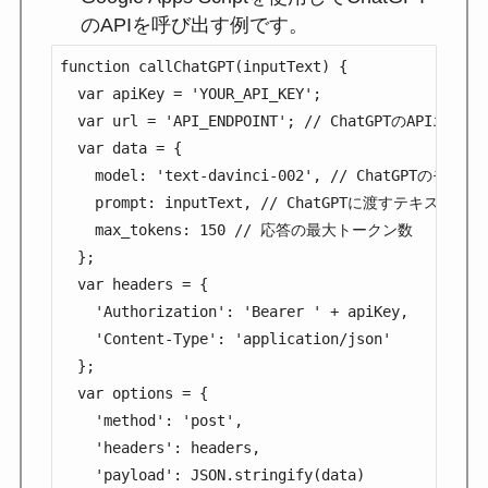
のAPIを呼び出す例です。
function callChatGPT(inputText) {

  var apiKey = 'YOUR_API_KEY';

  var url = 'API_ENDPOINT'; // ChatGPTのAPIエン
  var data = {

    model: 'text-davinci-002', // ChatGPTのモデル
    prompt: inputText, // ChatGPTに渡すテキスト

    max_tokens: 150 // 応答の最大トークン数

  };

  var headers = {

    'Authorization': 'Bearer ' + apiKey,

    'Content-Type': 'application/json'

  };

  var options = {

    'method': 'post',

    'headers': headers,

    'payload': JSON.stringify(data)
