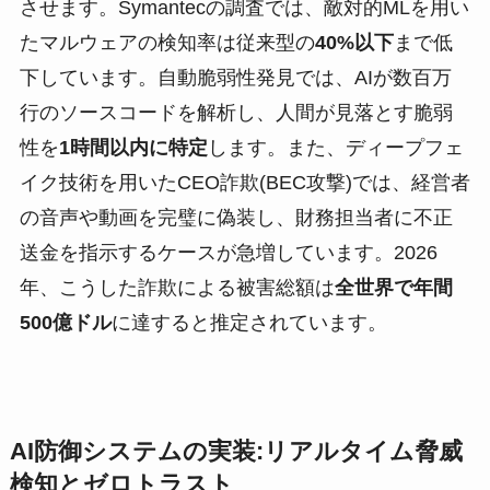
させます。Symantecの調査では、敵対的MLを用い
たマルウェアの検知率は従来型の
40%以下
まで低
下しています。自動脆弱性発見では、AIが数百万
行のソースコードを解析し、人間が見落とす脆弱
性を
1時間以内に特定
します。また、ディープフェ
イク技術を用いたCEO詐欺(BEC攻撃)では、経営者
の音声や動画を完璧に偽装し、財務担当者に不正
送金を指示するケースが急増しています。2026
年、こうした詐欺による被害総額は
全世界で年間
500億ドル
に達すると推定されています。
AI防御システムの実装:リアルタイム脅威
検知とゼロトラスト