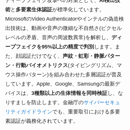
ディープフェイク攻撃への対策として、
AI検出技
術
と
多要素生体認証
が標準化しています。
MicrosoftのVideo Authenticatorやインテルの偽造検
出技術は、動画や音声の微細な不自然さ(ピクセル
レベルの矛盾、音声の周波数異常)を解析し、
ディ
ープフェイクを95%以上の精度で判別
します。ま
た、顔認証だけでなく、
声紋・虹彩・静脈パター
ン・行動バイオメトリクス
(タイピングリズム、マ
ウス操作パターン)を組み合わせた多層認証が普及
しています。Apple、Google、Samsungの最新デ
バイスは、
3種類以上の生体情報を同時検証
し、な
りすましを防止します。金融庁の
サイバーセキュ
リティガイドライン
でも、重要取引における多要
素認証が義務化されています。