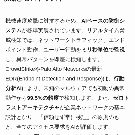
機械速度攻撃に対抗するため、
AIベースの防御シ
ステム
が標準実装されています。リアルタイム脅
威検知では、ネットワークトラフィック、エンド
ポイント動作、ユーザー行動を
ミリ秒単位で監視
し、異常パターンを即座に検知します。
CrowdStrikeやPalo Alto Networksの最新
EDR(Endpoint Detection and Response)は、
行動
分析AI
により、未知のマルウェアでも初動の異常
動作から
99.5%の精度
で検知します。また、
ゼロト
ラストアーキテクチャ
が企業ネットワークの基本
設計となり、「信頼せず常に検証」の原則のも
と、全てのアクセス要求をAIが評価します。