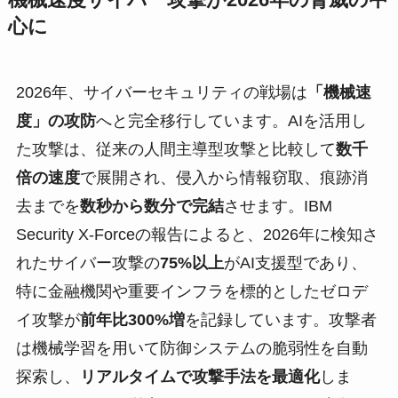
機械速度サイバー攻撃が2026年の脅威の中
心に
2026年、サイバーセキュリティの戦場は
「機械速
度」の攻防
へと完全移行しています。AIを活用し
た攻撃は、従来の人間主導型攻撃と比較して
数千
倍の速度
で展開され、侵入から情報窃取、痕跡消
去までを
数秒から数分で完結
させます。IBM
Security X-Forceの報告によると、2026年に検知さ
れたサイバー攻撃の
75%以上
がAI支援型であり、
特に金融機関や重要インフラを標的としたゼロデ
イ攻撃が
前年比300%増
を記録しています。攻撃者
は機械学習を用いて防御システムの脆弱性を自動
探索し、
リアルタイムで攻撃手法を最適化
しま