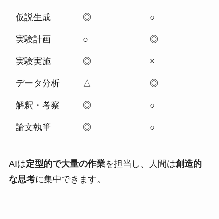
仮説生成
◎
○
実験計画
○
◎
実験実施
◎
×
データ分析
△
◎
解釈・考察
◎
○
論文執筆
◎
○
AIは
定型的で大量の作業
を担当し、人間は
創造的
な思考
に集中できます。