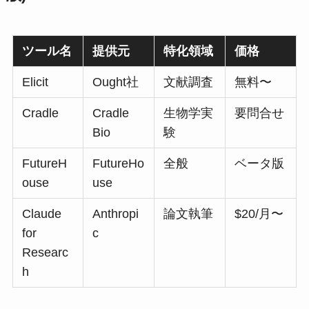
ツール名
提供元
特化領域
価格
Elicit
Ought社
文献調査
無料〜
Cradle
Cradle
生物学実
要問合せ
Bio
験
FutureH
FutureHo
全般
ベータ版
ouse
use
Claude
Anthropi
論文執筆
$20/月〜
for
c
Researc
h