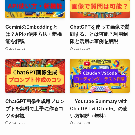
GeminiのEmbeddingと
ChatGPTを使って画像で質
は？APIの使用方法・新機
問することは可能？利用制
能を解説
限と活用に事例を解説
2024-12-21
2024-12-20
ChatGPT画像生成用プロン
「Youtube Summary with
プトを無料で上手に作るコ
ChatGPT & Claude」の使
ツを解説
い方解説（無料）
2024-12-20
2024-12-20