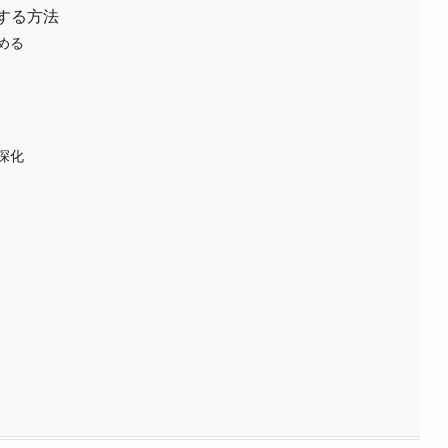
用する方法
める
深化