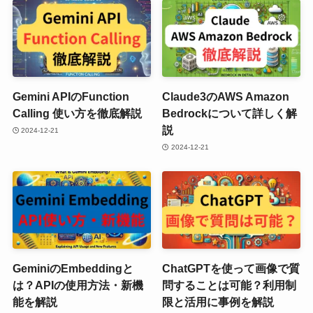
Gemini APIのFunction
Claude3のAWS Amazon
Calling 使い方を徹底解説
Bedrockについて詳しく解
説
2024-12-21
2024-12-21
GeminiのEmbeddingと
ChatGPTを使って画像で質
は？APIの使用方法・新機
問することは可能？利用制
能を解説
限と活用に事例を解説