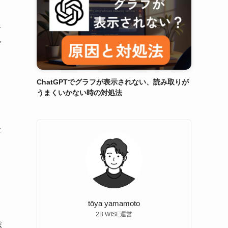
呼
ル
ChatGPTでグラフが表示されない、読み取りが
うまくいかない時の対処法
仕
tōya yamamoto
2B WISE運営
ポ