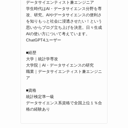
データサイエンティスト兼エンジニア
学生時代はAI・データサイエンス分野を専
攻、研究。AIやデータサイエンスの便利さ
を知りもっと社会に浸透させたい！という
思いからブログ立ち上げを決意。日々生成
AIの使い方について考えています。
ChatGPT4ユーザー
■経歴
大学｜統計学専攻
大学院｜AI・データサイエンスの研究
職業｜データサイエンティスト兼エンジニ
ア
g
■資格
統計検定準一級
データサイエンス系資格で全国上位１％合
格の経験あり