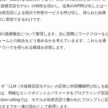
PIは、LLM（大規模言語モデル）の特性を活かし、従来のAPI呼び出しとは一
自然言語による指示で外部サービスを呼び出し、得られた結果
ズに実現できるわけです。
lling APIの基礎概念について整理します。次に実際にワークフローを
ォームとの統合をどう進めるかを考えていきます。これらを通
ノウハウを得られる構成を目指します。
解するためには、まず「LLM（大規模言語モデル）の応答に外部機能呼び出しを
ルは、明確なエンドポイントとパラメータをプログラミング言
ion callingでは、モデルが自然言語で書かれたプロンプトに
出すまでを一連の流れとして処理します。