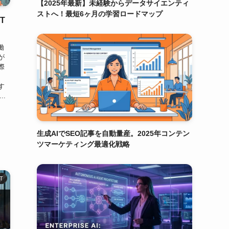
【2025年最新】未経験からデータサイエンティ
ストへ！最短6ヶ月の学習ロードマップ
T
働
が
際
、
す
.
生成AIでSEO記事を自動量産。2025年コンテン
ツマーケティング最適化戦略
T