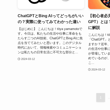
ChatGPTとBing AIってどっちがいい
【初心者必見
の？実際に使ってみてわかった違い
GPT）と
に解説
【はじめに】 こんにちは！tōya yamamotoで
す。今日は、私たちの生活や仕事に革命をも
こんにちは！tō
たらす二つのAI技術、ChatGPTとBing AIに焦
「ChatGP
点を当ててみたいと思います。このデジタル
ますか？近年、
時代において、情報検索やコミュニケーショ
の生活や仕事
ンは私たちの日常生活に不可欠な部分と...
が登場してい
めているのが、
2024-03-12
こ...
2024-03-12
1
..