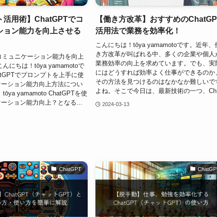
活用術】ChatGPTでコ
【働き方改革】おすすめのChatGP
ション能力を向上させる
活用法で業務を効率化！
こんにちは！tōya yamamotoです。近年、
き方改革が叫ばれる中、多くの企業や個人
Tでコミュニケーション能力を向上
業務効率の向上を求めています。でも、実
にちは！tōya yamamotoで
にはどうすれば効率よく仕事ができるのか
atGPTでプロンプトを上手に使
その方法を見つけるのはなかなか難しいで
ケーション能力向上方法につい
よね。そこで今日は、最新技術の一つ、Ch..
ya yamamoto ChatGPTを使
ーション能力向上？となる...
2024-03-13
ChatGPT
ChatGP