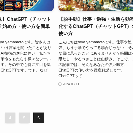
】ChatGPT（チャット
【脱手動】仕事・勉強・生活を効
は？始め方・使い方を簡単
化するChatGPT（チャットGPT）
使い方
ya yamamotoです。皆さんは
こんにちはtōya yamamotoです。仕事や勉
T」という言葉を聞いたことがあり
強、もう手動でやってる場合じゃない、そ
AI技術の進化に伴い、私たち
な風に思ったことはありませんか？時間は
に革命をもたらす様々なツール
限だし、やるべきことは山積み。そこで、
ます。その中でも特に注目を集
の記事では、そんなあなたの強い味方、
ChatGPTです。でも、なぜ
ChatGPTの使い方を徹底解説します。
ChatGPTって...
2024-03-11
.
4
5
6