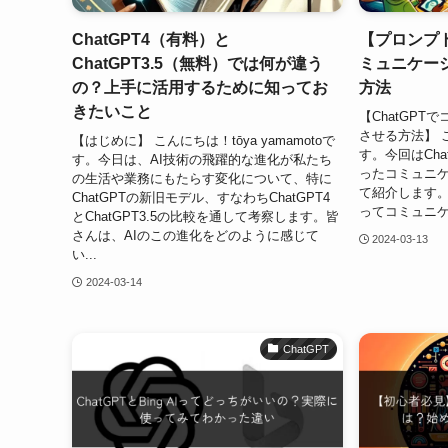
ChatGPT4（有料）と
【プロンプト
ChatGPT3.5（無料）では何が違う
ミュニケー
の？上手に活用するために知ってお
方法
きたいこと
【ChatGP
させる方法】 こん
【はじめに】 こんにちは！tōya yamamotoで
す。今回はCh
す。今日は、AI技術の飛躍的な進化が私たち
ったコミュニ
の生活や業務にもたらす変化について、特に
て紹介します。 tō
ChatGPTの新旧モデル、すなわちChatGPT4
ってコミュニケ
とChatGPT3.5の比較を通して考察します。皆
さんは、AIのこの進化をどのように感じて
2024-03-13
い...
2024-03-14
ChatGPT